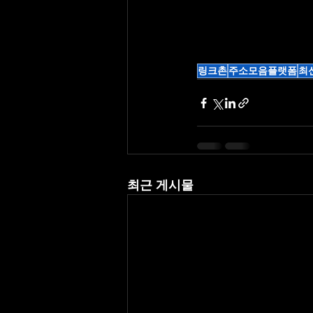
링크촌
주소모음플랫폼
최
최근 게시물