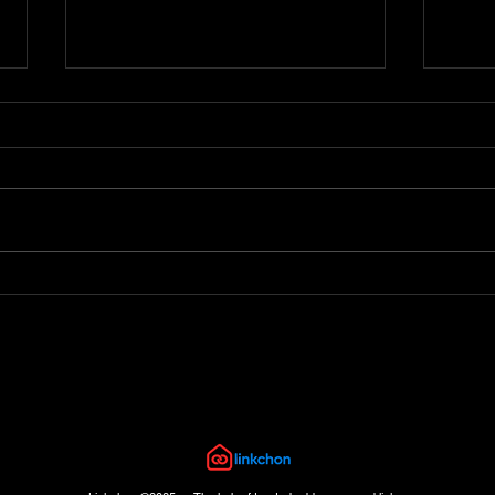
다큐멘터리 다시보기 최신주
예능
소 | 링크촌
크촌