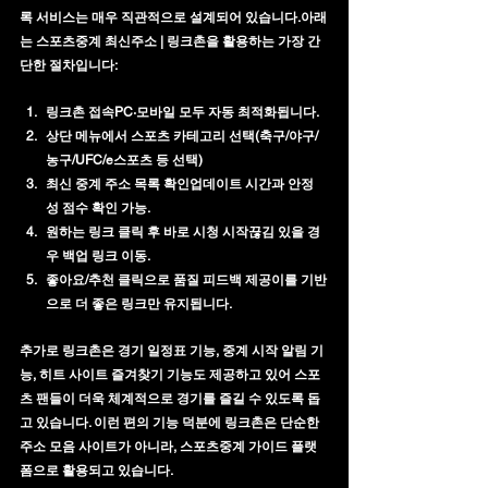
록 서비스는 매우 직관적으로 설계되어 있습니다.아래
는 
스포츠중계 최신주소 | 링크촌
을 활용하는 가장 간
단한 절차입니다:
링크촌 접속
PC·모바일 모두 자동 최적화됩니다.
상단 메뉴에서 스포츠 카테고리 선택
(축구/야구/
농구/UFC/e스포츠 등 선택)
최신 중계 주소 목록 확인
업데이트 시간과 안정
성 점수 확인 가능.
원하는 링크 클릭 후 바로 시청 시작
끊김 있을 경
우 백업 링크 이동.
좋아요/추천 클릭으로 품질 피드백 제공
이를 기반
으로 더 좋은 링크만 유지됩니다.
추가로 링크촌은 
경기 일정표 기능
, 
중계 시작 알림 기
능
, 
히트 사이트 즐겨찾기 기능
도 제공하고 있어 스포
츠 팬들이 더욱 체계적으로 경기를 즐길 수 있도록 돕
고 있습니다. 이런 편의 기능 덕분에 링크촌은 단순한 
주소 모음 사이트가 아니라, 
스포츠중계 가이드 플랫
폼
으로 활용되고 있습니다.