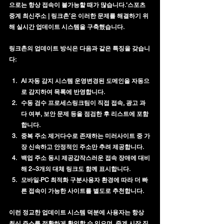
으로는 항상 접속이 불가능할 때가 많습니다.‘스포츠
중계 최신주소 | 링크촌’은 이러한 문제를 해결하기 위
해 
실시간 업데이트 시스템
을 구축했습니다.
링크촌의 업데이트 방식은 다음과 같은 특징을 갖습니
다:
AI 자동 감지 시스템 운영
변경된 도메인을 자동으
로 감지하여 목록에 반영합니다.
수동 검수 프로세스
링크팀이 직접 접속, 광고 과
다 여부, 보안 문제 등을 점검한 후 리스트에 포함
합니다.
중복 주소 제거
다수로 존재하는 미러사이트 중 가
장 신속하고 안정적인 주소만 추려 제공합니다.
백업 주소 동시 제공
갑작스러운 접속 장애에 대비
해 2~3개의 대체 링크도 함께 표시합니다.
모바일·PC 최적화 구분
사용자 환경에 따라 더 빠
른 접속이 가능한 사이트를 별도로 추천합니다.
이런 정교한 업데이트 시스템 덕분에 사용자는 
항상 
최신 주소를 정확하게
 확인할 수 있으며, 중계 시작 직