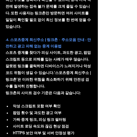
전에 발생하는 접속 불가 문제를 크게 줄일 수 있습니
다. 또한 사용자는 링크촌만 방문하면 여러 사이트를 
일일이 확인할 필요 없이 최신 정보를 한 번에 얻을 수 
있습니다.
4. 
스포츠중계 최신주소 | 링크촌 - 주소모음 안내 : 안
전하고 광고 피해 없는 중계 이용법
스포츠 중계를 찾다가 피싱 사이트, 과도한 광고, 팝업 
스크립트 등으로 피해를 입는 사례가 매우 많습니다. 
잘못된 링크를 클릭하면 디바이스가 느려지거나 악성
코드 위험이 생길 수 있습니다.‘스포츠중계 최신주소 | 
링크촌’은 이러한 위험을 최소화하기 위해 
안전성 검
수를 철저히 진행
합니다.
링크촌의 사이트 검수 기준은 다음과 같습니다:
악성 스크립트 포함 여부 확인
팝업 횟수 및 과도한 광고 여부
가짜 중계 링크, 피싱 링크 필터링
사이트 로딩 속도와 끊김 현상 점검
HTTPS 보안 여부 및 서버 안정성 평가