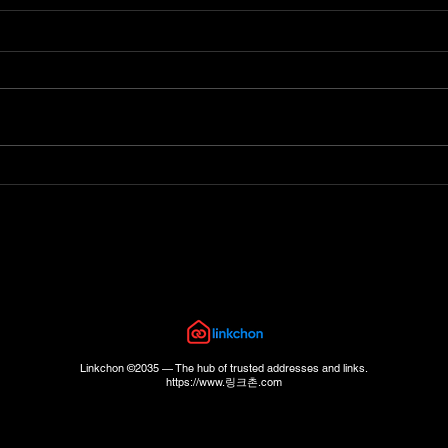
다큐멘터리 다시보기 최신주
예능
소 | 링크촌
크촌
​Linkchon
©2035 — The hub of trusted addresses and links.
https://www
.​링크촌.com