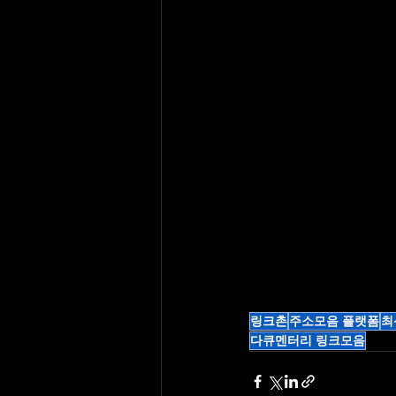
링크촌
주소모음 플랫폼
최
다큐멘터리 링크모음