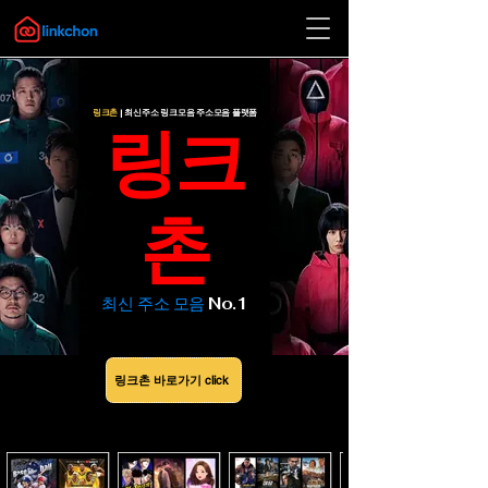
링크촌
| 최신주소 링크모음 주소모음 플랫폼
​링크
촌
​최신 주소 모음
No.1
링크촌 바로가기 click