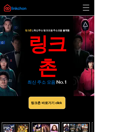
링크촌
| 최신주소 링크모음 주소모음 플랫폼
​링크
촌
​최신 주소 모음
No.1
링크촌 바로가기 click