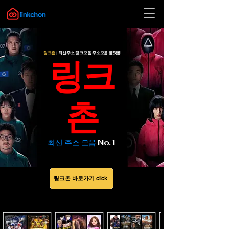
링크촌
| 최신주소 링크모음 주소모음 플랫폼
​링크
촌
​최신 주소 모음
No.1
링크촌 바로가기 click