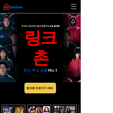
링크촌
| 최신주소 링크모음 주소모음 플랫폼
​링크
촌
​최신 주소 모음
No.1
링크촌 바로가기 click