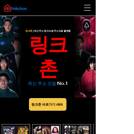
링크촌
| 최신주소 링크모음 주소모음 플랫폼
​링크
촌
​최신 주소 모음
No.1
링크촌 바로가기 click