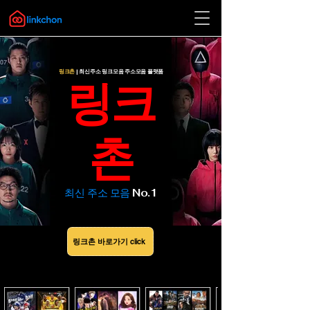
링크촌
| 최신주소 링크모음 주소모음 플랫폼
​링크
촌
​최신 주소 모음
No.1
링크촌 바로가기 click