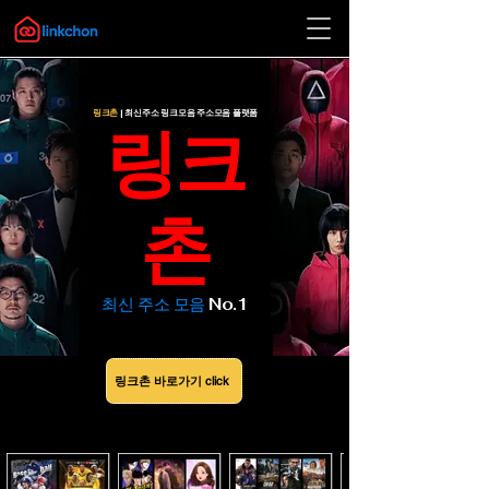
링크촌
| 최신주소 링크모음 주소모음 플랫폼
​링크
촌
​최신 주소 모음
No.1
링크촌 바로가기 click