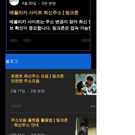
4월 30일
2분 분량
레플리카 사이트 최신주소 | 링크촌
레플리카 사이트는 주소 변경이 잦아 최신 정
보 확인이 중요합니다. 링크촌은 접속 가능한
레플리카 사이트 최신주소를 한곳에 정리해
제공하는 주소모음 플랫폼으로, 불필요한 검
색 없이 빠르고 편리한 접근을 돕습니다.
블로그
토렌트 최신주소 모음 | 링크촌 -
안전한 주소모음
2월 17일
2분 분량
주소모음 플랫폼 활용법 | 링크촌
- 최신주소 안내
2월 14일
3분 분량