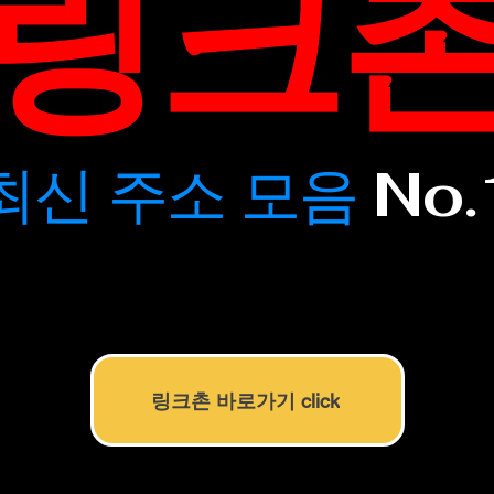
​링크
​최신 주소 모음
No.
링크촌 바로가기 click