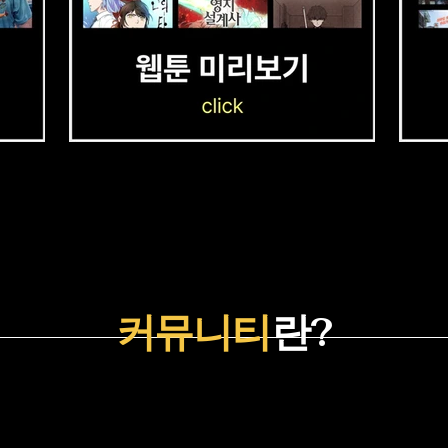
커뮤니티
란?