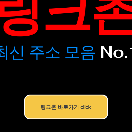
​링크
​최신 주소 모음
No.
링크촌 바로가기 click